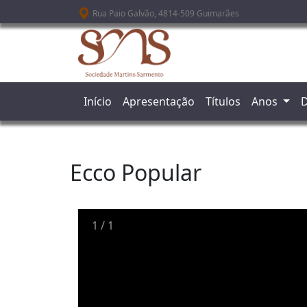
Passar para o conteúdo principal
Rua Paio Galvão, 4814-509 Guimarães
Início
Apresentação
Títulos
Anos
D
Ecco Popular
1
/
1