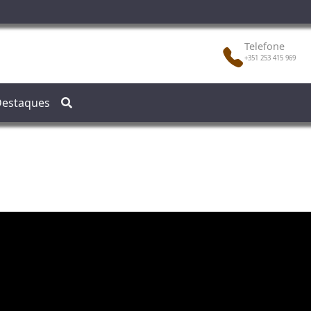
Telefone
+351 253 415 969
estaques