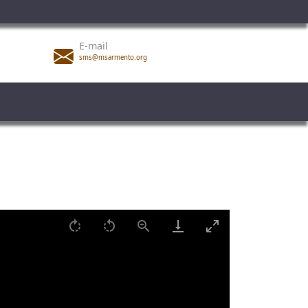
E-mail
sms@msarmento.org