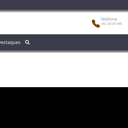
Telefone
+351 253 415 969
estaques