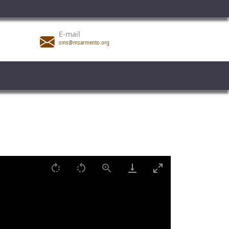
E-mail
sms@msarmento.org