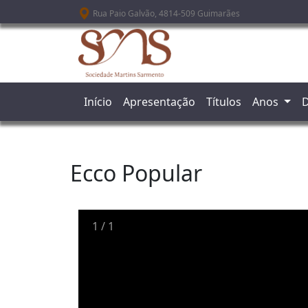
Passar para o conteúdo principal
Rua Paio Galvão, 4814-509 Guimarães
Início
Apresentação
Títulos
Anos
D
Ecco Popular
1
/
1