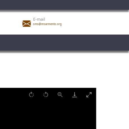
E-mail
sms@msarmento.org