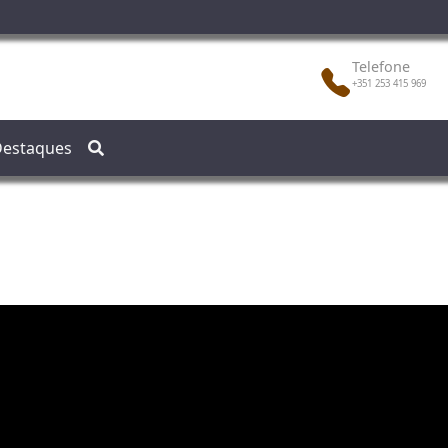
Telefone
+351 253 415 969
estaques