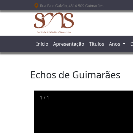
Passar para o conteúdo principal
Rua Paio Galvão, 4814-509 Guimarães
Início
Apresentação
Títulos
Anos
D
Echos de Guimarães
1
/
1