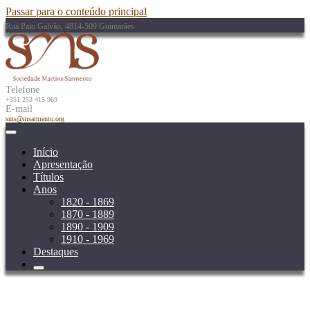
Passar para o conteúdo principal
Rua Paio Galvão, 4814-509 Guimarães
Telefone
+351 253 415 969
E-mail
sms@msarmento.org
Início
Apresentação
Títulos
Anos
1820 - 1869
1870 - 1889
1890 - 1909
1910 - 1969
Destaques