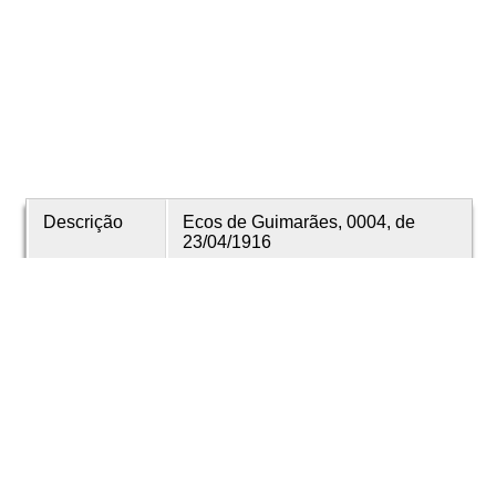
Descrição
Ecos de Guimarães, 0004, de
23/04/1916
Data
1916
Data de
23 abril 1916
emissão
Data de
23 abril 1916
criação
É parte de
Echos de Guimarães