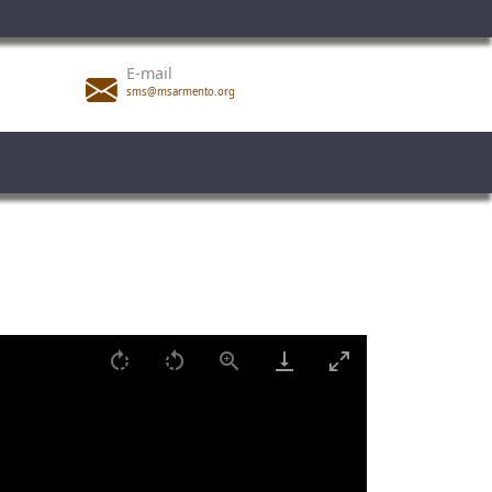
E-mail
sms@msarmento.org