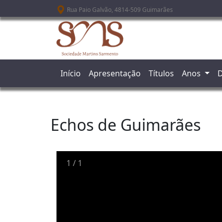
Passar para o conteúdo principal
Rua Paio Galvão, 4814-509 Guimarães
Início
Apresentação
Títulos
Anos
D
Echos de Guimarães
1
/
1