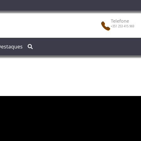
Telefone
+351 253 415 969
estaques