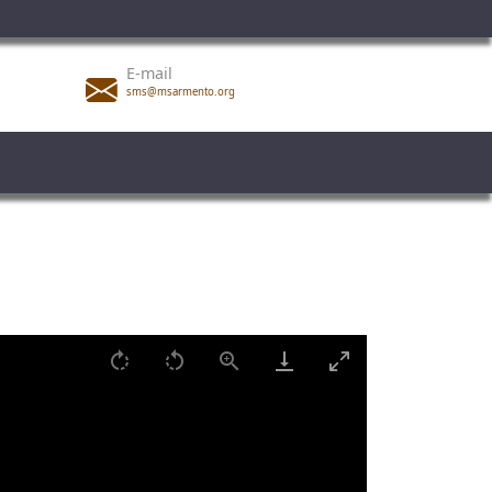
E-mail
sms@msarmento.org