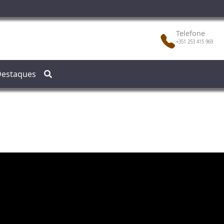
Telefone
+351 253 415 969
estaques