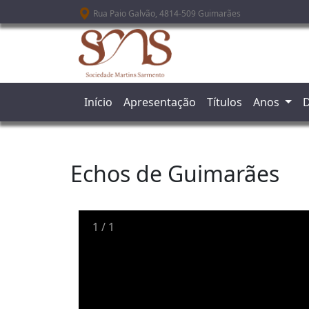
Passar para o conteúdo principal
Rua Paio Galvão, 4814-509 Guimarães
Início
Apresentação
Títulos
Anos
D
Echos de Guimarães
1
/
1