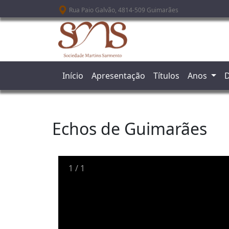
Passar para o conteúdo principal
Rua Paio Galvão, 4814-509 Guimarães
Início
Apresentação
Títulos
Anos
D
Echos de Guimarães
1
/
1