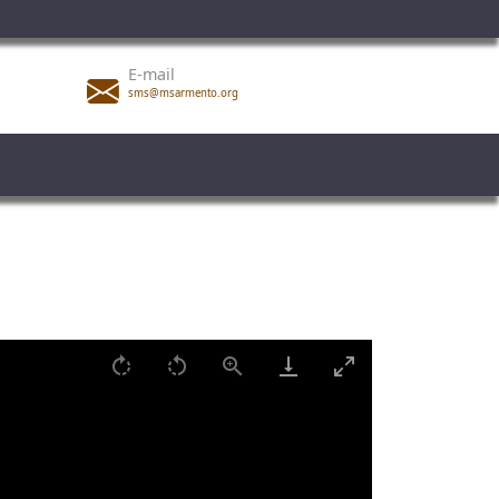
E-mail
sms@msarmento.org