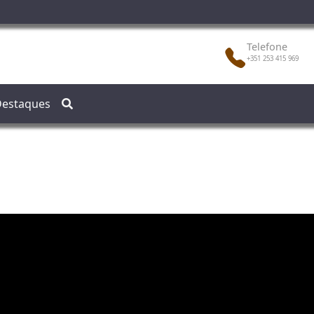
Telefone
+351 253 415 969
estaques