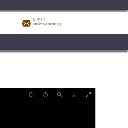
E-mail
sms@msarmento.org