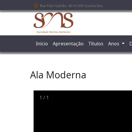
Passar para o conteúdo principal
Rua Paio Galvão, 4814-509 Guimarães
Início
Apresentação
Títulos
Anos
D
Ala Moderna
1
/
1