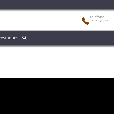
Telefone
+351 253 415 969
estaques