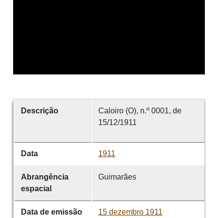
Descrição
Caloiro (O), n.º 0001, de
15/12/1911
Data
1911
Abrangência
Guimarães
espacial
Data de emissão
15 dezembro 1911