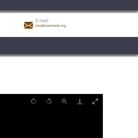
E-mail
sms@msarmento.org