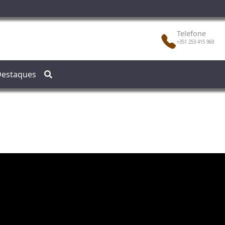
Telefone
+351 253 415 969
estaques