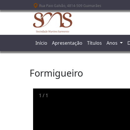
Passar para o conteúdo principal
Rua Paio Galvão, 4814-509 Guimarães
Início
Apresentação
Títulos
Anos
D
Formigueiro
1
/
1