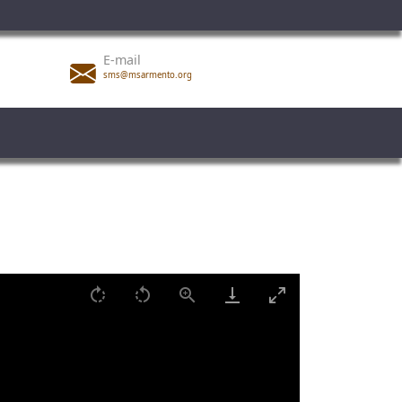
E-mail
sms@msarmento.org