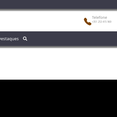
Telefone
+351 253 415 969
estaques