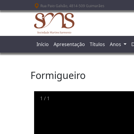
Passar para o conteúdo principal
Rua Paio Galvão, 4814-509 Guimarães
Início
Apresentação
Títulos
Anos
D
Formigueiro
1
/
1