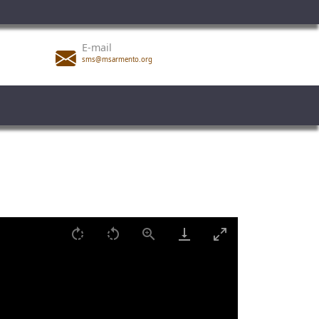
E-mail
sms@msarmento.org