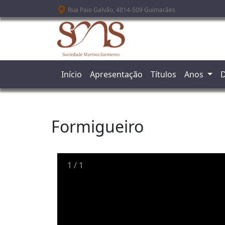
Passar para o conteúdo principal
Rua Paio Galvão, 4814-509 Guimarães
Início
Apresentação
Títulos
Anos
D
Formigueiro
1
/
1