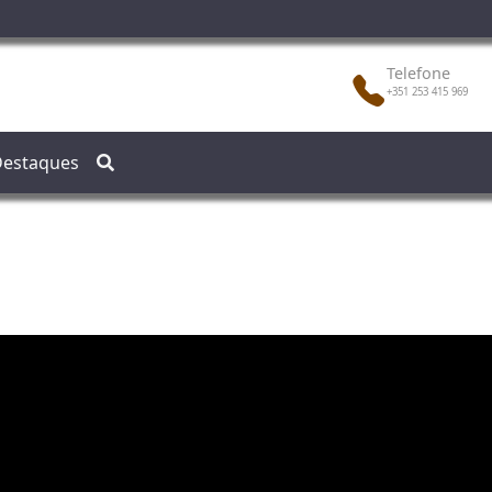
Telefone
+351 253 415 969
estaques