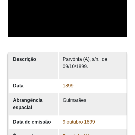
Descrição
Parvónia (A), s/n., de
09/10/1899.
Data
1899
Abrangência
Guimarães
espacial
Data de emissão
9 outubro 1899