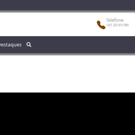
Telefone
+351 253 415 969
estaques