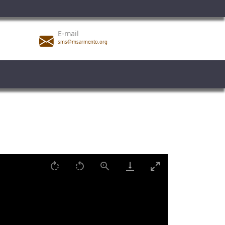
E-mail
sms@msarmento.org