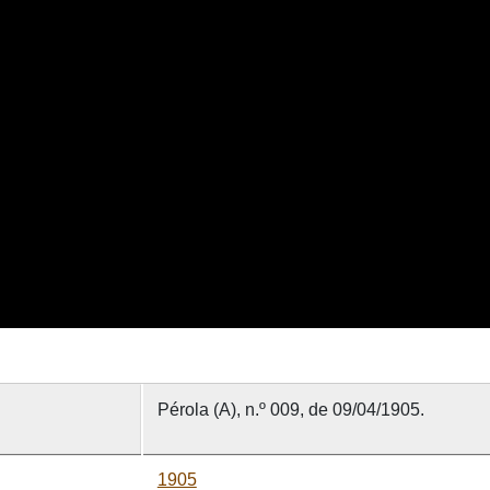
Pérola (A), n.º 009, de 09/04/1905.
1905