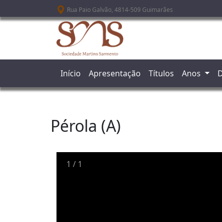
Passar para o conteúdo principal
Rua Paio Galvão, 4814-509 Guimarães
Início
Apresentação
Títulos
Anos
D
Pérola (A)
1
/
1