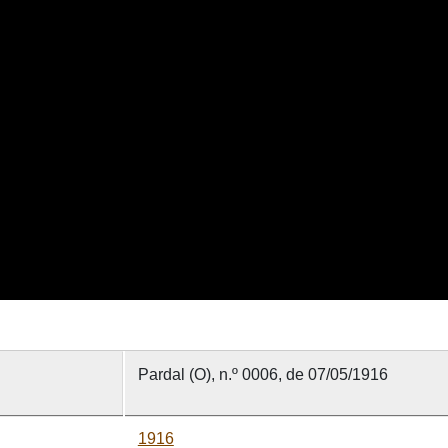
Pardal (O), n.º 0006, de 07/05/1916
1916