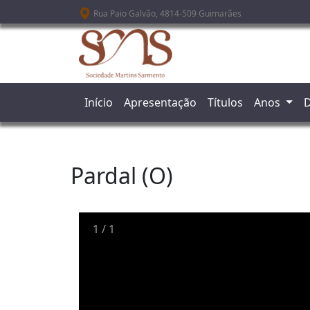
Passar para o conteúdo principal
Rua Paio Galvão, 4814-509 Guimarães
Início
Apresentação
Títulos
Anos
D
Pardal (O)
1
/
1