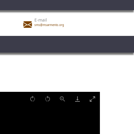
E-mail
sms@msarmento.org