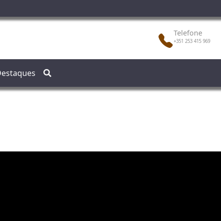
Telefone
+351 253 415 969
estaques