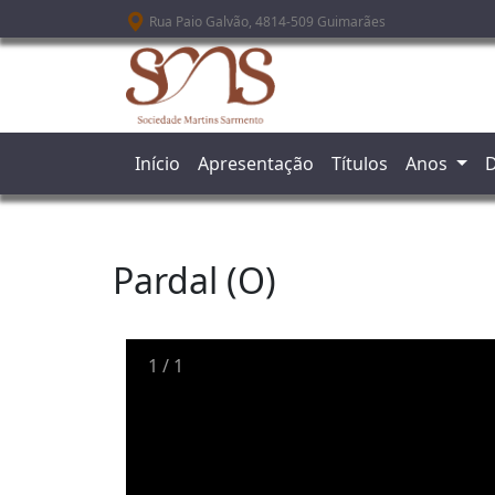
Passar para o conteúdo principal
Rua Paio Galvão, 4814-509 Guimarães
Início
Apresentação
Títulos
Anos
D
Pardal (O)
1
/
1