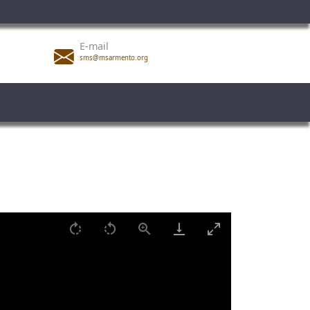
E-mail
sms@msarmento.org