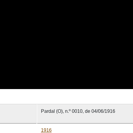
Pardal (O), n.º 0010, de 04/06/1916
1916