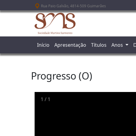
Passar para o conteúdo principal
Rua Paio Galvão, 4814-509 Guimarães
Início
Apresentação
Títulos
Anos
D
Progresso (O)
1
/
1