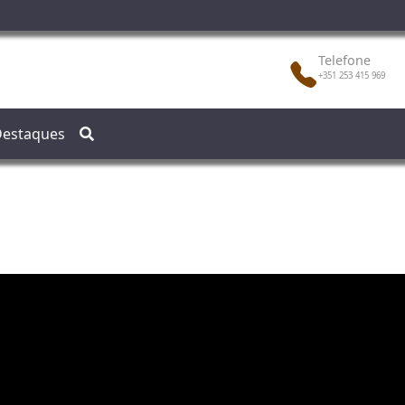
Telefone
+351 253 415 969
estaques