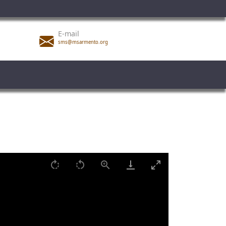
E-mail
sms@msarmento.org