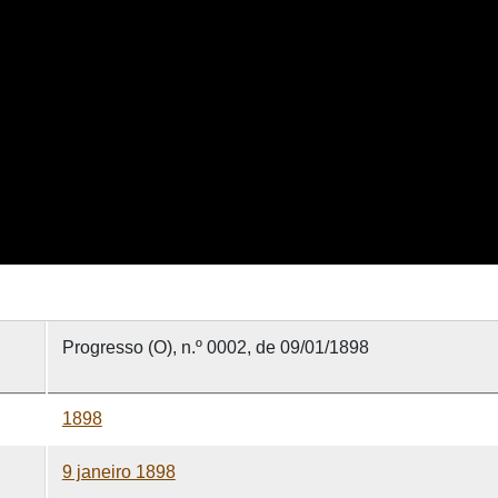
Progresso (O), n.º 0002, de 09/01/1898
1898
9 janeiro 1898