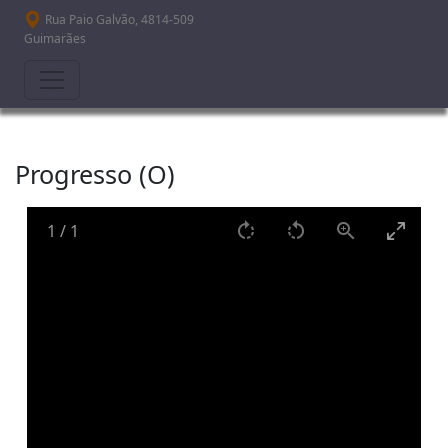
Passar para o conteúdo principal
Rua Paio Galvão, 4814-509
Guimarães
Progresso (O)
1
/
1