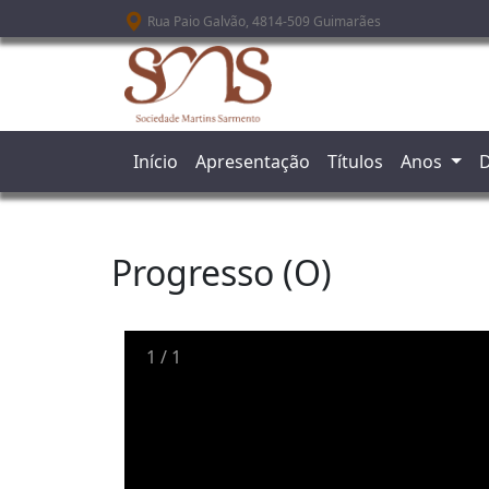
Passar para o conteúdo principal
Rua Paio Galvão, 4814-509 Guimarães
Início
Apresentação
Títulos
Anos
D
Progresso (O)
1
/
1