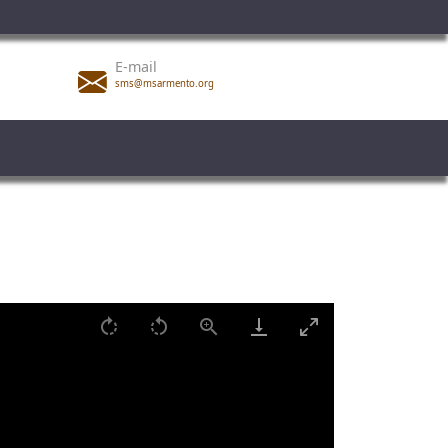
E-mail
sms@msarmento.org