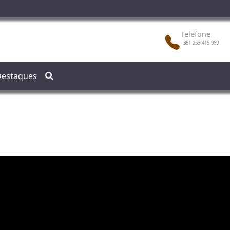
Telefone
+351 253 415 969
estaques