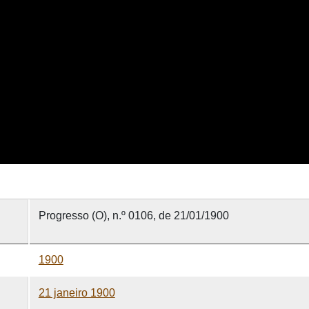
Progresso (O), n.º 0106, de 21/01/1900
1900
21 janeiro 1900