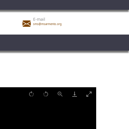
E-mail
sms@msarmento.org