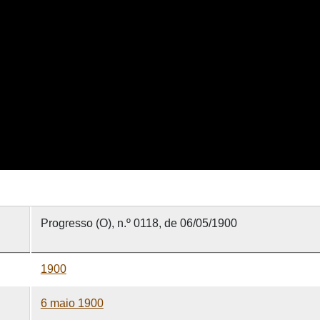
Progresso (O), n.º 0118, de 06/05/1900
1900
6 maio 1900