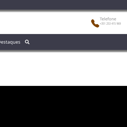
Telefone
+351 253 415 969
estaques