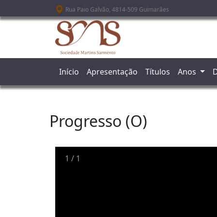
Passar para o conteúdo principal
Rua Paio Galvão, 4814-509 Guimarães
Início
Apresentação
Títulos
Anos
D
Progresso (O)
1
/
1