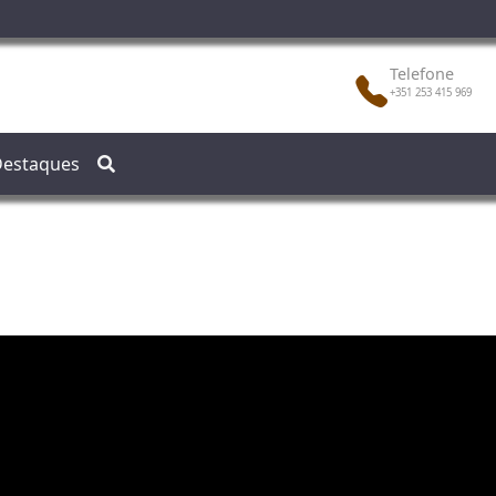
Telefone
+351 253 415 969
estaques