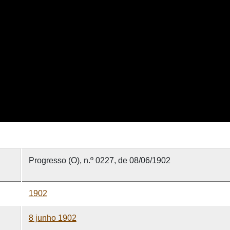
Progresso (O), n.º 0227, de 08/06/1902
1902
8 junho 1902