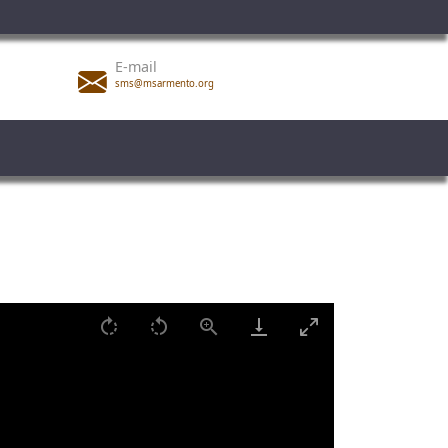
E-mail
sms@msarmento.org