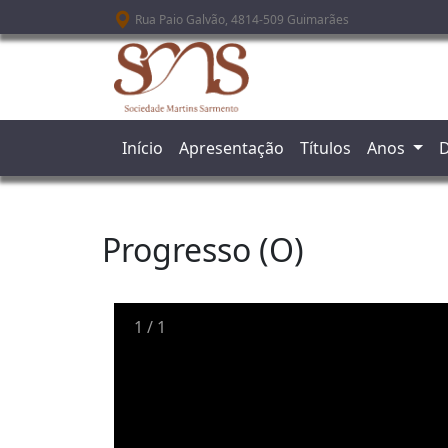
Passar para o conteúdo principal
Rua Paio Galvão, 4814-509 Guimarães
Início
Apresentação
Títulos
Anos
D
Progresso (O)
1
/
1