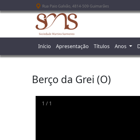
Passar para o conteúdo principal
Rua Paio Galvão, 4814-509 Guimarães
Início
Apresentação
Títulos
Anos
D
Berço da Grei (O)
1
/
1