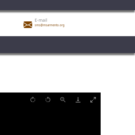
E-mail
sms@msarmento.org