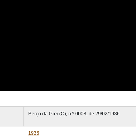
Berço da Grei (O), n.º 0008, de 29/02/1936
1936