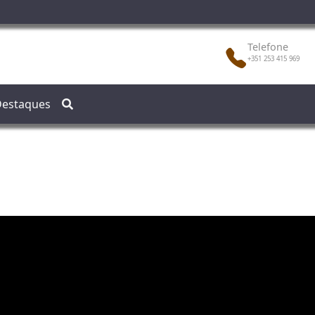
Telefone
+351 253 415 969
estaques