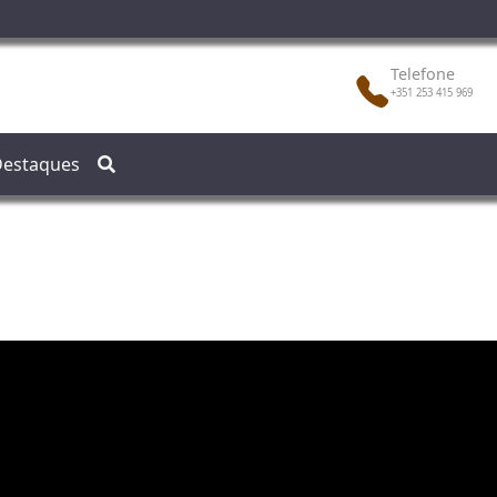
Telefone
+351 253 415 969
estaques