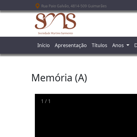
Passar para o conteúdo principal
Rua Paio Galvão, 4814-509 Guimarães
Início
Apresentação
Títulos
Anos
D
Memória (A)
1
/
1