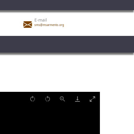
E-mail
sms@msarmento.org