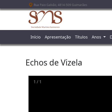
Passar para o conteúdo principal
Rua Paio Galvão, 4814-509 Guimarães
Início
Apresentação
Títulos
Anos
D
Echos de Vizela
1
/
1