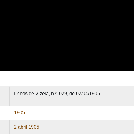
Echos de Vizela, n.§ 029, de 02/04/1905
1905
2 abril 1905