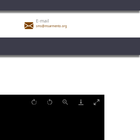
E-mail
sms@msarmento.org