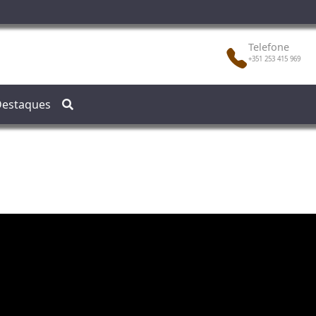
Telefone
+351 253 415 969
estaques