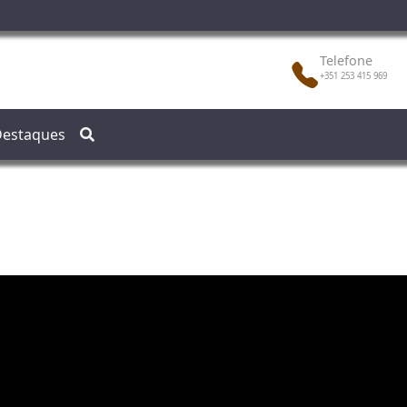
Telefone
+351 253 415 969
estaques