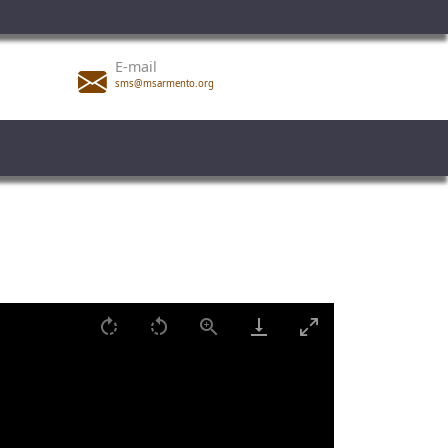
E-mail
sms@msarmento.org