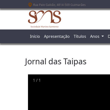
Passar para o conteúdo principal
Rua Paio Galvão, 4814-509 Guimarães
Início
Apresentação
Títulos
Anos
D
Jornal das Taipas
1
/
1