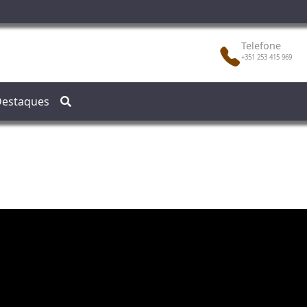
Telefone
+351 253 415 969
estaques