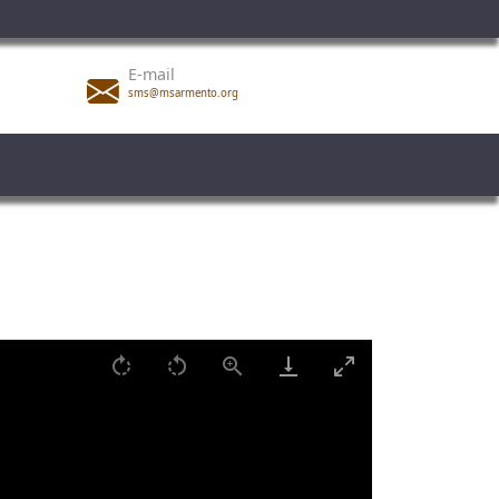
E-mail
sms@msarmento.org