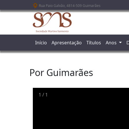
Passar para o conteúdo principal
Rua Paio Galvão, 4814-509 Guimarães
Início
Apresentação
Títulos
Anos
D
Por Guimarães
1
/
1