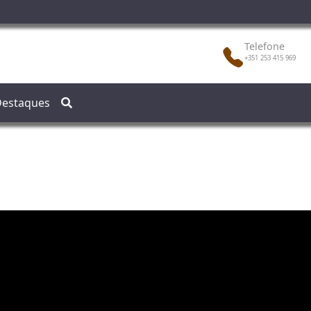
Telefone
+351 253 415 969
estaques