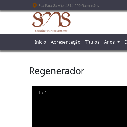
Passar para o conteúdo principal
Rua Paio Galvão, 4814-509 Guimarães
Início
Apresentação
Títulos
Anos
D
Regenerador
1
/
1