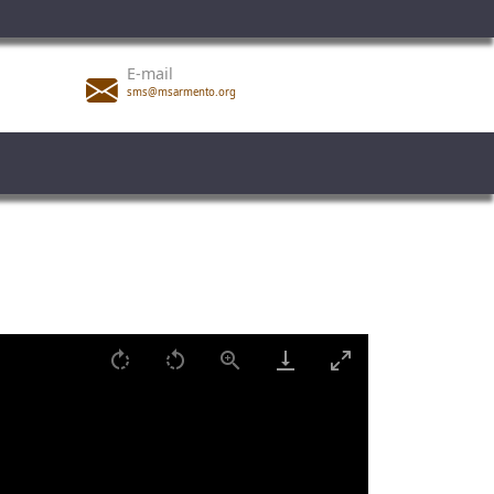
E-mail
sms@msarmento.org