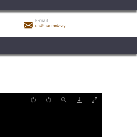
E-mail
sms@msarmento.org