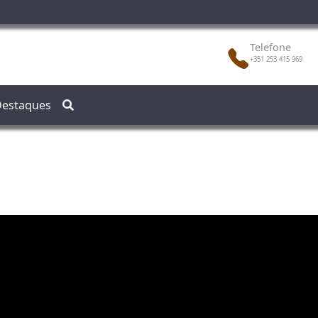
Telefone
+351 253 415 969
estaques