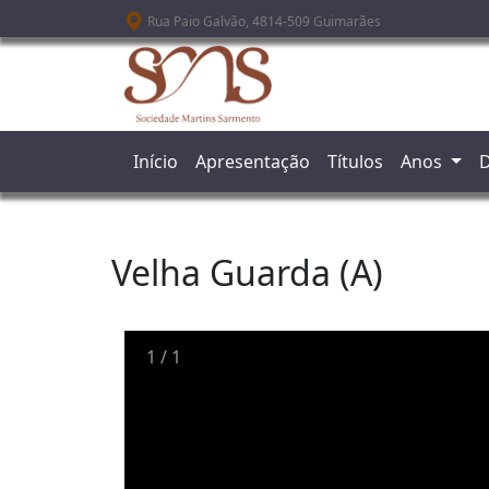
Passar para o conteúdo principal
Rua Paio Galvão, 4814-509 Guimarães
Início
Apresentação
Títulos
Anos
D
Velha Guarda (A)
1
/
1