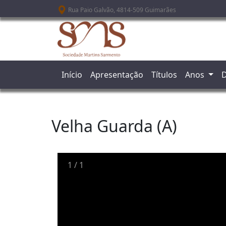
Passar para o conteúdo principal
Rua Paio Galvão, 4814-509 Guimarães
Início
Apresentação
Títulos
Anos
D
Velha Guarda (A)
1
/
1