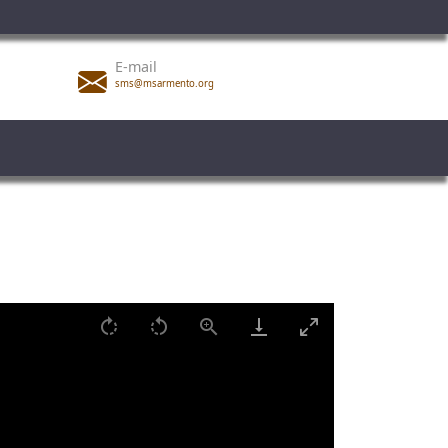
E-mail
sms@msarmento.org