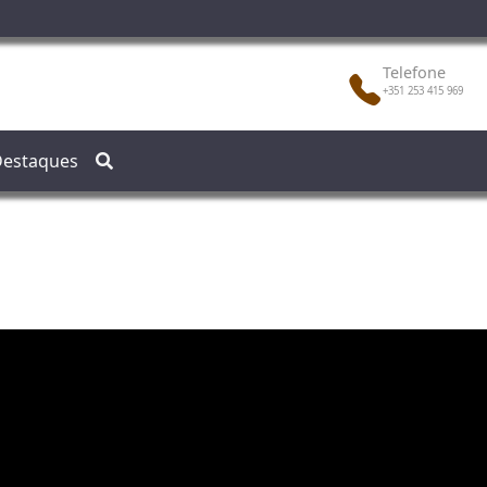
Telefone
+351 253 415 969
estaques