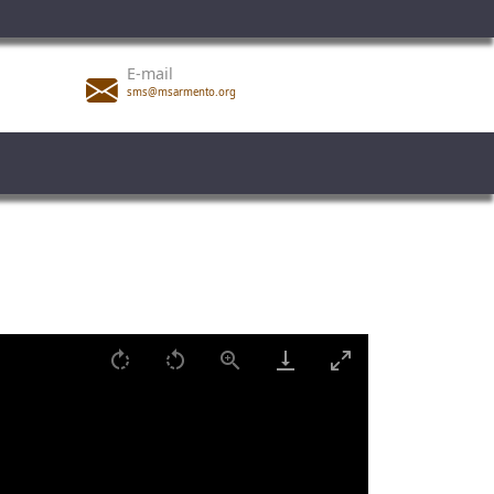
E-mail
sms@msarmento.org