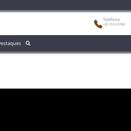
Telefone
+351 253 415 969
estaques