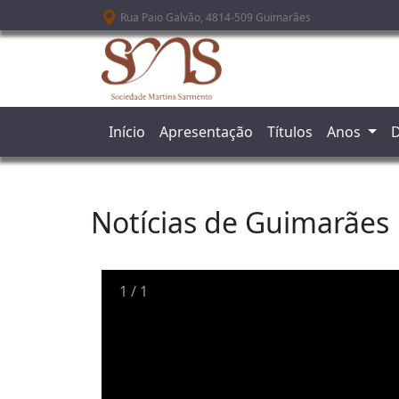
Passar para o conteúdo principal
Rua Paio Galvão, 4814-509 Guimarães
Início
Apresentação
Títulos
Anos
D
Notícias de Guimarães
1
/
1