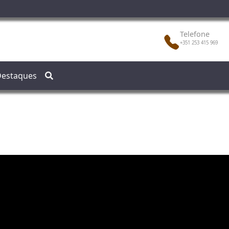
Telefone
+351 253 415 969
estaques