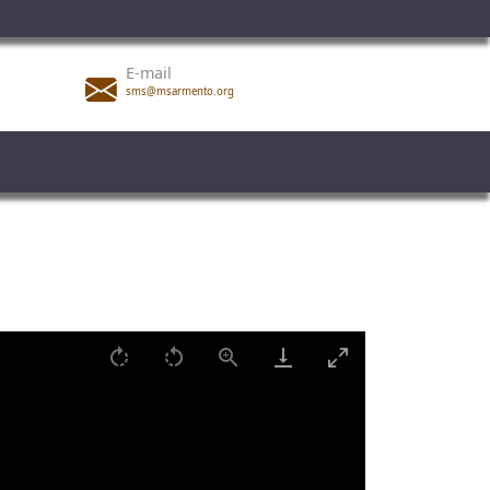
E-mail
sms@msarmento.org