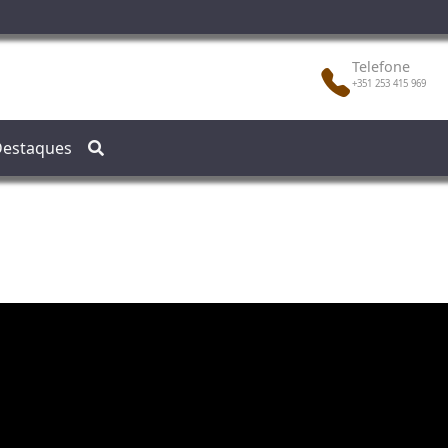
Telefone
+351 253 415 969
estaques