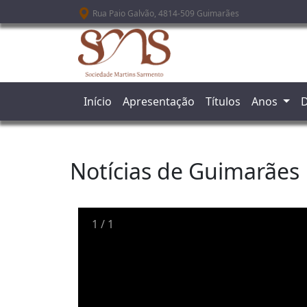
Passar para o conteúdo principal
Rua Paio Galvão, 4814-509 Guimarães
Início
Apresentação
Títulos
Anos
D
Notícias de Guimarães
1
/
1