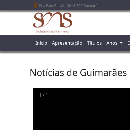
Passar para o conteúdo principal
Rua Paio Galvão, 4814-509 Guimarães
Início
Apresentação
Títulos
Anos
D
Notícias de Guimarães
1
/
1