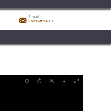
E-mail
sms@msarmento.org