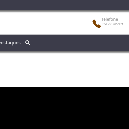
Telefone
+351 253 415 969
estaques