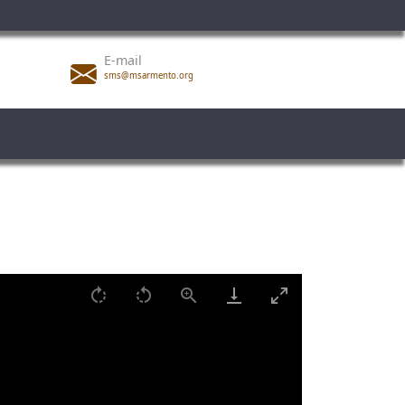
E-mail
sms@msarmento.org