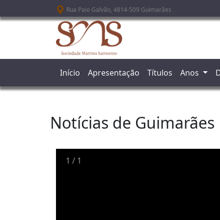
Passar para o conteúdo principal
Rua Paio Galvão, 4814-509 Guimarães
Início
Apresentação
Títulos
Anos
D
Notícias de Guimarães
1
/
1