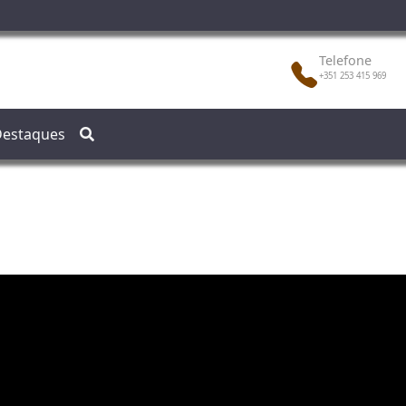
Telefone
+351 253 415 969
estaques