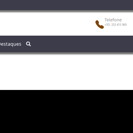
Telefone
+351 253 415 969
estaques