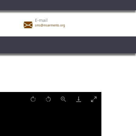
E-mail
sms@msarmento.org