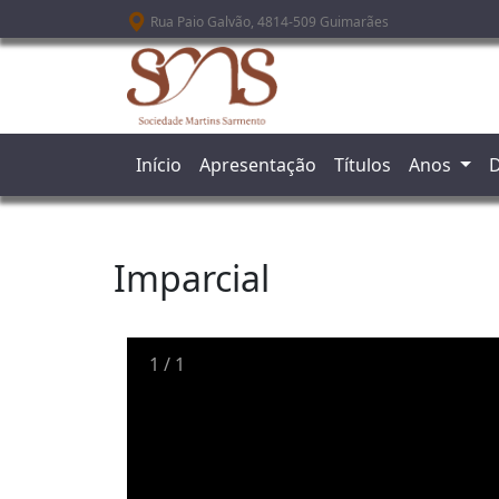
Passar para o conteúdo principal
Rua Paio Galvão, 4814-509 Guimarães
Início
Apresentação
Títulos
Anos
D
Imparcial
1
/
1