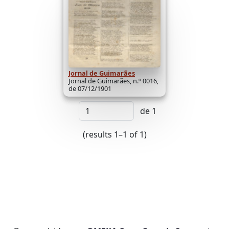
Jornal de Guimarães
Jornal de Guimarães, n.º 0016,
de 07/12/1901
de 1
(results 1–1 of 1)