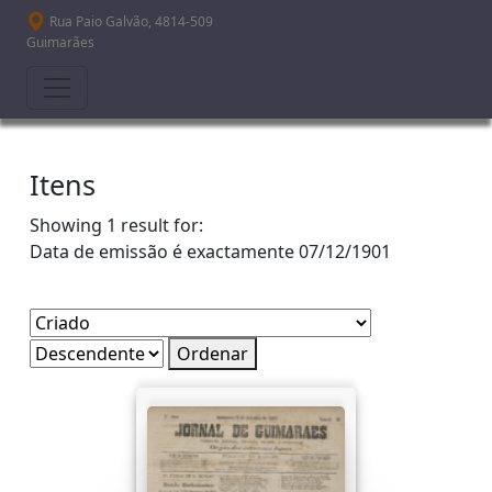
Passar para o conteúdo principal
Rua Paio Galvão, 4814-509
Guimarães
Itens
Showing 1 result for:
Data de emissão é exactamente
07/12/1901
Ordenar