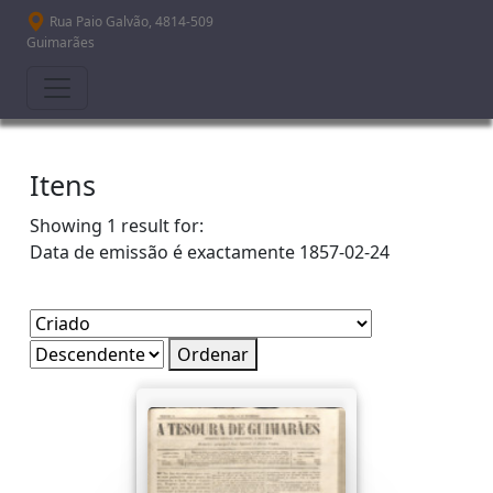
Passar para o conteúdo principal
Rua Paio Galvão, 4814-509
Guimarães
Itens
Showing 1 result for:
Data de emissão é exactamente
1857-02-24
Ordenar