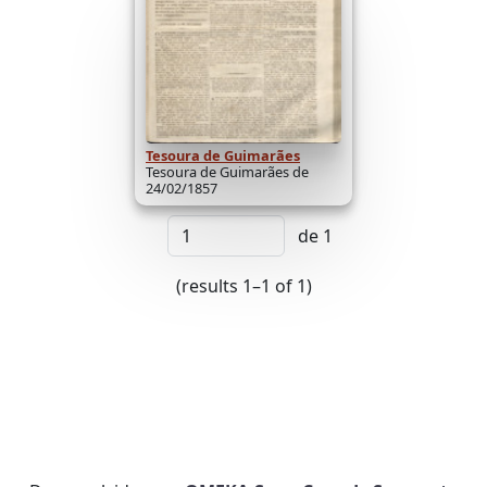
Tesoura de Guimarães
Tesoura de Guimarães de
24/02/1857
de 1
(results 1–1 of 1)