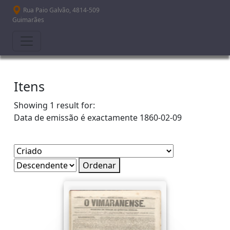
Passar para o conteúdo principal
Rua Paio Galvão, 4814-509
Guimarães
Itens
Showing 1 result for:
Data de emissão é exactamente
1860-02-09
Ordenar