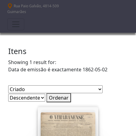
Passar para o conteúdo principal
Rua Paio Galvão, 4814-509
Guimarães
Itens
Showing 1 result for:
Data de emissão é exactamente
1862-05-02
Ordenar