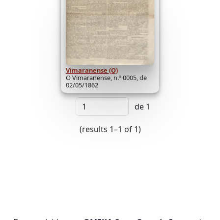
Vimaranense (O)
O Vimaranense, n.º 0005, de
02/05/1862
de 1
(results 1–1 of 1)