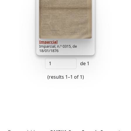
Imparcial
Imparcial, n.º 0315, de
18/01/1876
de 1
(results 1–1 of 1)