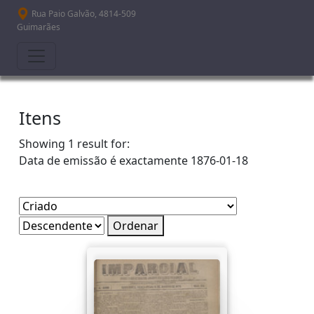
Passar para o conteúdo principal
Rua Paio Galvão, 4814-509
Guimarães
Itens
Showing 1 result for:
Data de emissão é exactamente
1876-01-18
Ordenar