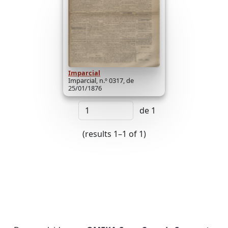
Imparcial
Imparcial, n.º 0317, de
25/01/1876
de 1
(results 1–1 of 1)