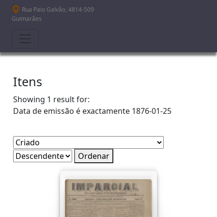
Passar para o conteúdo principal
Rua Paio Galvão, 4814-509
Guimarães
Itens
Showing 1 result for:
Data de emissão é exactamente
1876-01-25
Ordenar