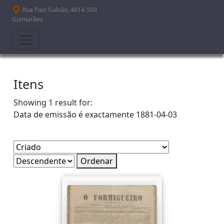
Passar para o conteúdo principal
Rua Paio Galvão, 4814-509
Guimarães
Itens
Showing 1 result for:
Data de emissão é exactamente
1881-04-03
Ordenar