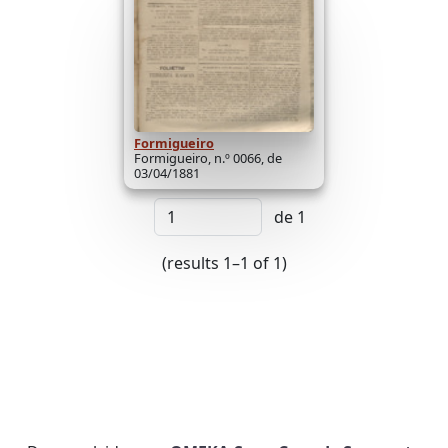
Formigueiro
Formigueiro, n.º 0066, de
03/04/1881
de 1
(results 1–1 of 1)