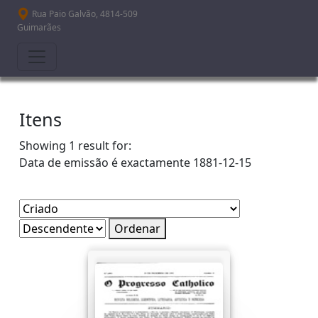
Passar para o conteúdo principal
Rua Paio Galvão, 4814-509
Guimarães
Itens
Showing 1 result for:
Data de emissão é exactamente
1881-12-15
Ordenar