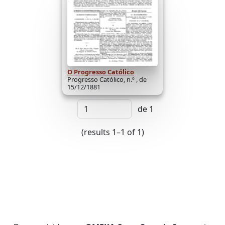
O Progresso Católico
Progresso Católico, n.º , de
15/12/1881
de 1
(results 1–1 of 1)