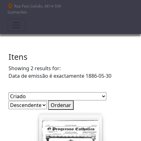
Passar para o conteúdo principal
Rua Paio Galvão, 4814-509
Guimarães
Itens
Showing 2 results for:
Data de emissão é exactamente
1886-05-30
Ordenar