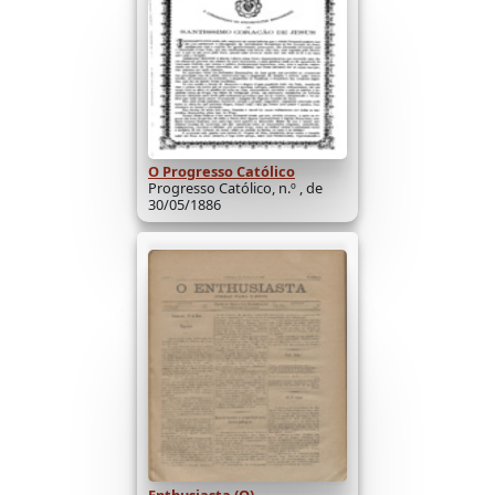
O Progresso Católico
Progresso Católico, n.º , de
30/05/1886
Enthusiasta (O)