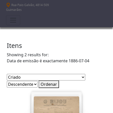
Passar para o conteúdo principal
Rua Paio Galvão, 4814-509
Guimarães
Itens
Showing 2 results for:
Data de emissão é exactamente
1886-07-04
Ordenar