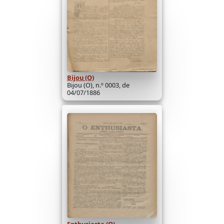
Bijou (O)
Bijou (O), n.º 0003, de
04/07/1886
Enthusiasta (O)