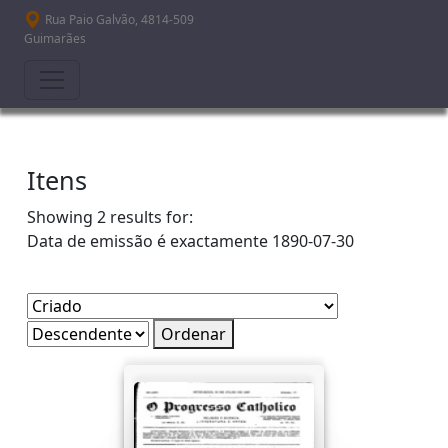
Passar para o conteúdo principal
Rua Paio Galvão, 4814-509
Guimarães
Itens
Showing 2 results for:
Data de emissão é exactamente
1890-07-30
Ordenar