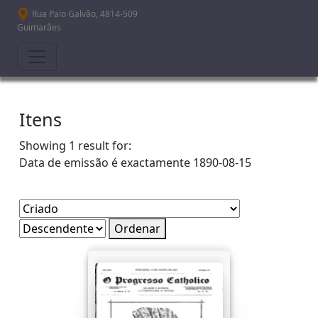
Passar para o conteúdo principal
Rua Paio Galvão, 4814-509
Guimarães
Itens
Showing 1 result for:
Data de emissão é exactamente
1890-08-15
Ordenar