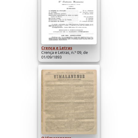
Crença e Letras
Crença e Letras, n.º 09, de
01/09/1893
O Vimaranense