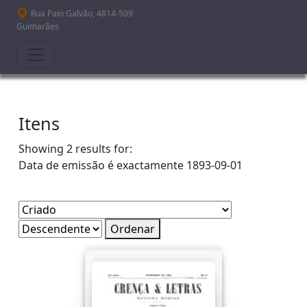
Passar para o conteúdo principal
Rua Paio Galvão, 4814-509
Guimarães
Itens
Showing 2 results for:
Data de emissão é exactamente
1893-09-01
Ordenar