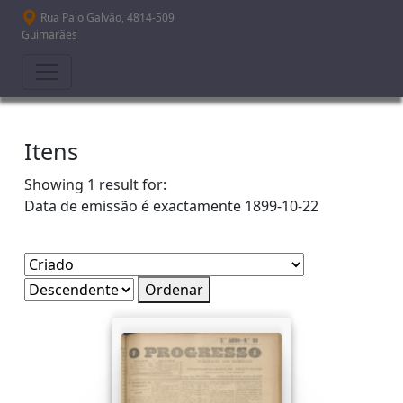
Passar para o conteúdo principal
Rua Paio Galvão, 4814-509
Guimarães
Itens
Showing 1 result for:
Data de emissão é exactamente
1899-10-22
Ordenar