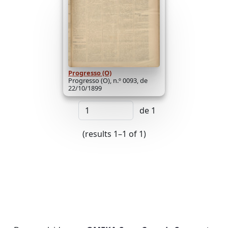
Progresso (O)
Progresso (O), n.º 0093, de
22/10/1899
de 1
(results 1–1 of 1)