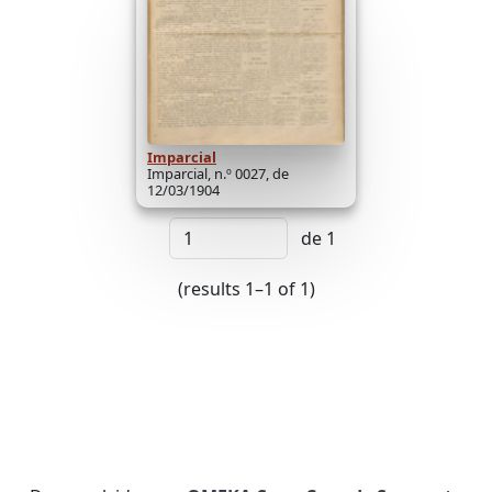
Imparcial
Imparcial, n.º 0027, de
12/03/1904
de 1
(results 1–1 of 1)