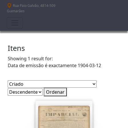
Passar para o conteúdo principal
Rua Paio Galvão, 4814-509
Guimarães
Itens
Showing 1 result for:
Data de emissão é exactamente
1904-03-12
Ordenar